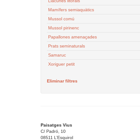
Llacunes litorals
Mamífers semiaquàtics
Mussol comú
Mussol pirinenc
Papallones amenaçades
Prats seminaturals
Samaruc
Xoriguer petit
Eliminar filtres
Paisatges Vius
C/ Padró, 10
08511 L’Esquirol