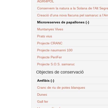
AGRI4POL
Conservem la natura a la Solana de l'Alt Segr
Creació d'una nova llacuna pel samaruc a l'Am
Microreserves de papallones (-)
Muntanyes Vives
Prats vius
Projecte CRANC
Projecte naumanni 100
Projecte PeriFer
Projecte S.O.S. samaruc
Objectes de conservació
Amfibis (-)
Cranc de riu de potes blanques
Dunes
Gall fer