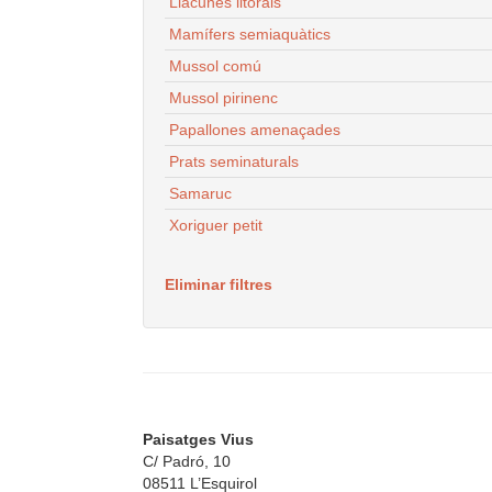
Llacunes litorals
Mamífers semiaquàtics
Mussol comú
Mussol pirinenc
Papallones amenaçades
Prats seminaturals
Samaruc
Xoriguer petit
Eliminar filtres
Paisatges Vius
C/ Padró, 10
08511 L’Esquirol