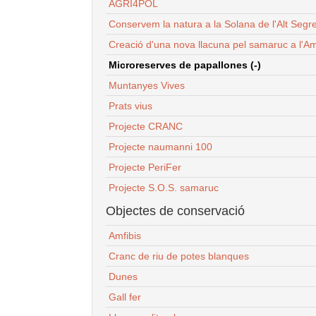
AGRI4POL
Conservem la natura a la Solana de l'Alt Segr
Creació d'una nova llacuna pel samaruc a l'Am
Microreserves de papallones (-)
Muntanyes Vives
Prats vius
Projecte CRANC
Projecte naumanni 100
Projecte PeriFer
Projecte S.O.S. samaruc
Objectes de conservació
Amfibis
Cranc de riu de potes blanques
Dunes
Gall fer