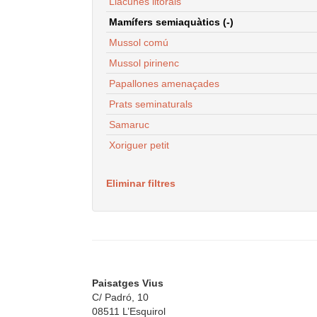
Llacunes litorals
Mamífers semiaquàtics (-)
Mussol comú
Mussol pirinenc
Papallones amenaçades
Prats seminaturals
Samaruc
Xoriguer petit
Eliminar filtres
Paisatges Vius
C/ Padró, 10
08511 L’Esquirol