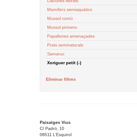
Llacunes litorals
Mamífers semiaquàtics
Mussol comú
Mussol pirinenc
Papallones amenaçades
Prats seminaturals
Samaruc
Xoriguer petit (-)
Eliminar filtres
Paisatges Vius
C/ Padró, 10
08511 L’Esquirol