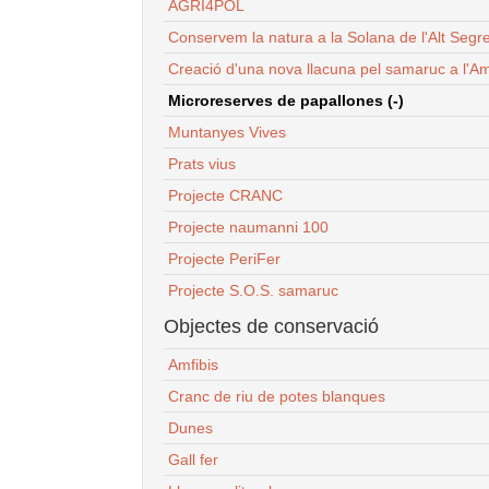
AGRI4POL
Conservem la natura a la Solana de l'Alt Segr
Creació d'una nova llacuna pel samaruc a l'Am
Microreserves de papallones (-)
Muntanyes Vives
Prats vius
Projecte CRANC
Projecte naumanni 100
Projecte PeriFer
Projecte S.O.S. samaruc
Objectes de conservació
Amfibis
Cranc de riu de potes blanques
Dunes
Gall fer