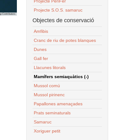
Projecte PeriFer
Projecte S.O.S. samaruc
p Contributors
Objectes de conservació
Amfibis
Cranc de riu de potes blanques
Dunes
Gall fer
Llacunes litorals
Mamífers semiaquàtics (-)
Mussol comú
Mussol pirinenc
Papallones amenaçades
Prats seminaturals
Samaruc
Xoriguer petit