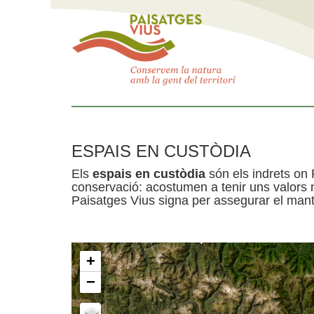
ESPAIS EN CUSTÒDIA
Els
espais en custòdia
són els indrets on 
conservació: acostumen a tenir uns valors n
Paisatges Vius signa per assegurar el mante
+
−