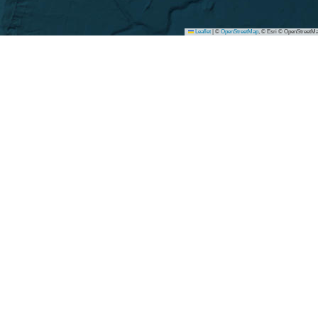
Leaflet
|
©
OpenStreetMap
, © Esri © OpenStreetMa