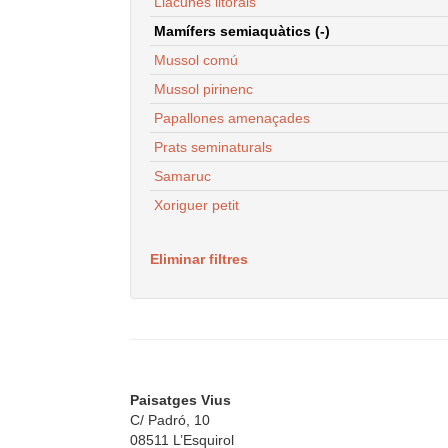
Llacunes litorals
Mamífers semiaquàtics (-)
Mussol comú
Mussol pirinenc
Papallones amenaçades
Prats seminaturals
Samaruc
Xoriguer petit
Eliminar filtres
Paisatges Vius
C/ Padró, 10
08511 L’Esquirol