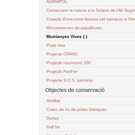
AGRI4POL
Conservem la natura a la Solana de l'Alt Segr
Creació d'una nova llacuna pel samaruc a l'Am
Microreserves de papallones
Muntanyes Vives (-)
Prats vius
Projecte CRANC
Projecte naumanni 100
Projecte PeriFer
Projecte S.O.S. samaruc
Objectes de conservació
Amfibis
Cranc de riu de potes blanques
Dunes
Gall fer