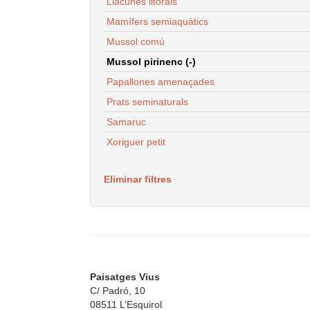
Llacunes litorals
Mamífers semiaquàtics
Mussol comú
Mussol pirinenc (-)
Papallones amenaçades
Prats seminaturals
Samaruc
Xoriguer petit
Eliminar filtres
Paisatges Vius
C/ Padró, 10
08511 L’Esquirol