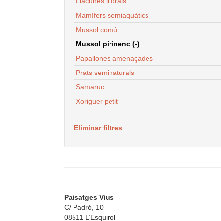
Llacunes litorals
Mamífers semiaquàtics
Mussol comú
Mussol pirinenc (-)
Papallones amenaçades
Prats seminaturals
Samaruc
Xoriguer petit
Eliminar filtres
Paisatges Vius
C/ Padró, 10
08511 L’Esquirol