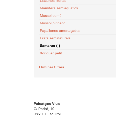
Llacunes litorals
Mamífers semiaquàtics
Mussol comú
Mussol pirinenc
Papallones amenaçades
Prats seminaturals
Samaruc (-)
Xoriguer petit
Eliminar filtres
Paisatges Vius
C/ Padró, 10
08511 L’Esquirol