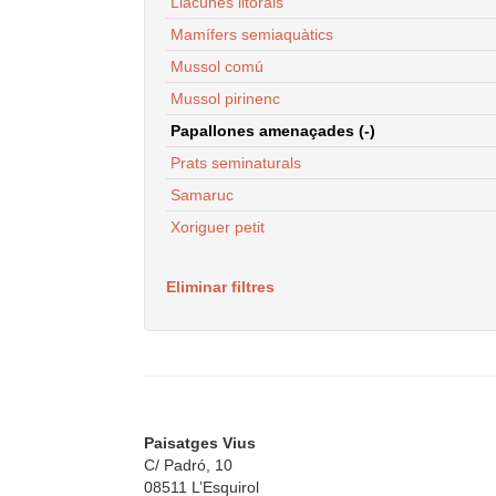
Llacunes litorals
Mamífers semiaquàtics
Mussol comú
Mussol pirinenc
Papallones amenaçades (-)
Prats seminaturals
Samaruc
Xoriguer petit
Eliminar filtres
Paisatges Vius
C/ Padró, 10
08511 L’Esquirol