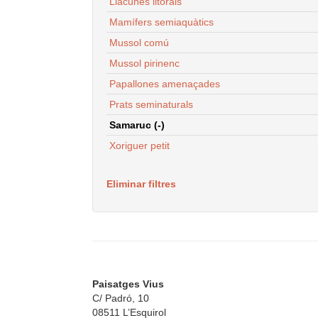
Llacunes litorals
Mamífers semiaquàtics
Mussol comú
Mussol pirinenc
Papallones amenaçades
Prats seminaturals
Samaruc (-)
Xoriguer petit
Eliminar filtres
Paisatges Vius
C/ Padró, 10
08511 L’Esquirol