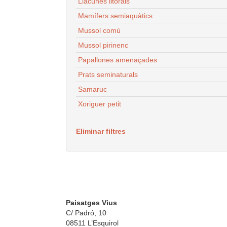
Llacunes litorals
Mamífers semiaquàtics
Mussol comú
Mussol pirinenc
Papallones amenaçades
Prats seminaturals
Samaruc
Xoriguer petit
Eliminar filtres
Paisatges Vius
C/ Padró, 10
08511 L’Esquirol