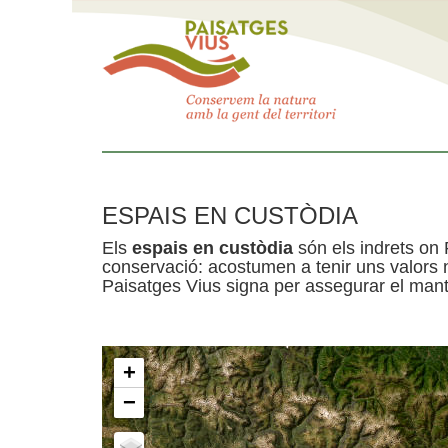
ESPAIS EN CUSTÒDIA
Els
espais en custòdia
són els indrets on 
conservació: acostumen a tenir uns valors n
Paisatges Vius signa per assegurar el mante
+
−