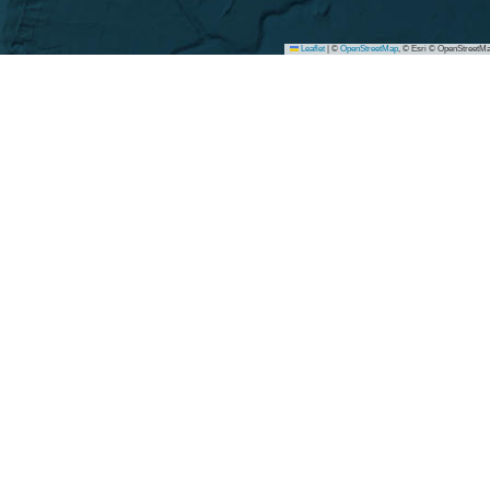
Leaflet
|
©
OpenStreetMap
, © Esri © OpenStreetMa