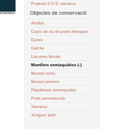
Projecte S.O.S. samaruc
Objectes de conservació
p Contributors
Amfibis
Cranc de riu de potes blanques
Dunes
Gall fer
Llacunes litorals
Mamífers semiaquàtics (-)
Mussol comú
Mussol pirinenc
Papallones amenaçades
Prats seminaturals
Samaruc
Xoriguer petit