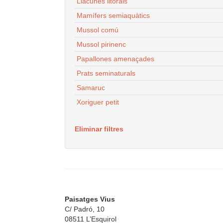
Llacunes litorals
Mamífers semiaquàtics
Mussol comú
Mussol pirinenc
Papallones amenaçades
Prats seminaturals
Samaruc
Xoriguer petit
Eliminar filtres
Paisatges Vius
C/ Padró, 10
08511 L’Esquirol