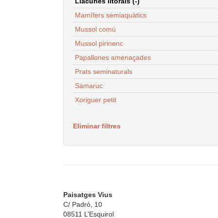
Llacunes litorals (-)
Mamífers semiaquàtics
Mussol comú
Mussol pirinenc
Papallones amenaçades
Prats seminaturals
Samaruc
Xoriguer petit
Eliminar filtres
Paisatges Vius
C/ Padró, 10
08511 L’Esquirol