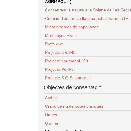
AGRI4POL (-)
Conservem la natura a la Solana de l'Alt Segr
Creació d'una nova llacuna pel samaruc a l'Am
Microreserves de papallones
Muntanyes Vives
Prats vius
Projecte CRANC
Projecte naumanni 100
Projecte PeriFer
Projecte S.O.S. samaruc
Objectes de conservació
Amfibis
Cranc de riu de potes blanques
Dunes
Gall fer