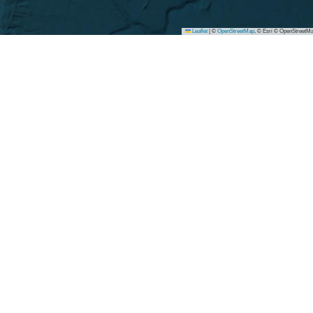
Leaflet
|
©
OpenStreetMap
, © Esri © OpenStreetMa