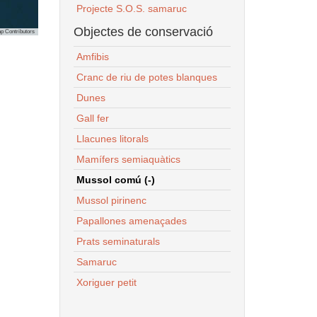
Projecte S.O.S. samaruc
Objectes de conservació
p Contributors
Amfibis
Cranc de riu de potes blanques
Dunes
Gall fer
Llacunes litorals
Mamífers semiaquàtics
Mussol comú (-)
Mussol pirinenc
Papallones amenaçades
Prats seminaturals
Samaruc
Xoriguer petit