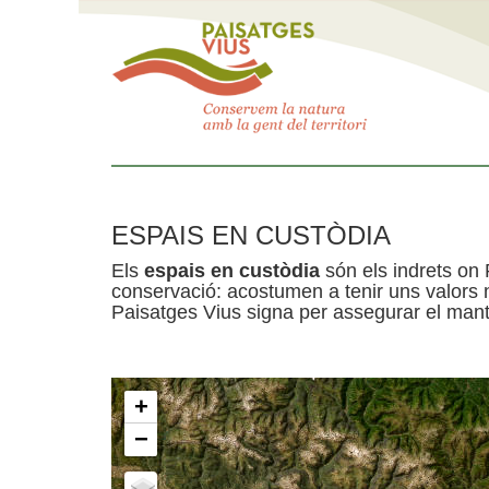
ESPAIS EN CUSTÒDIA
Els
espais en custòdia
són els indrets on 
conservació: acostumen a tenir uns valors n
Paisatges Vius signa per assegurar el mante
+
−