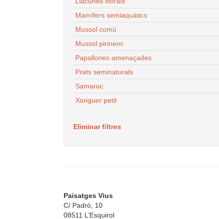
Llacunes litorals
Mamífers semiaquàtics
Mussol comú
Mussol pirinenc
Papallones amenaçades
Prats seminaturals
Samaruc
Xoriguer petit
Eliminar filtres
Paisatges Vius
C/ Padró, 10
08511 L’Esquirol