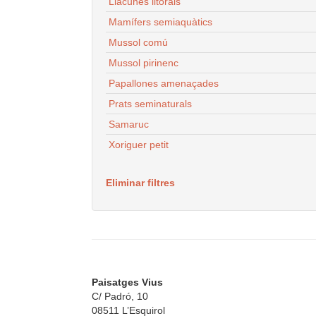
Llacunes litorals
Mamífers semiaquàtics
Mussol comú
Mussol pirinenc
Papallones amenaçades
Prats seminaturals
Samaruc
Xoriguer petit
Eliminar filtres
Paisatges Vius
C/ Padró, 10
08511 L’Esquirol