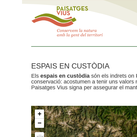
ESPAIS EN CUSTÒDIA
Els
espais en custòdia
són els indrets on 
conservació: acostumen a tenir uns valors n
Paisatges Vius signa per assegurar el mante
+
−