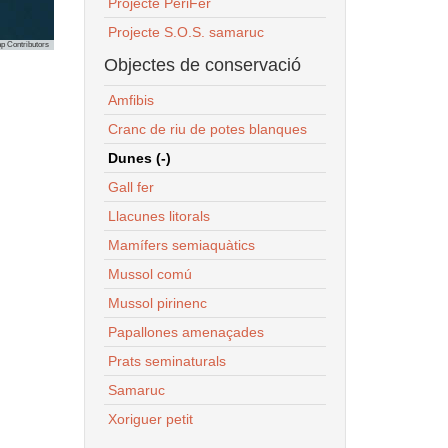
Projecte PeriFer
Projecte S.O.S. samaruc
p Contributors
Objectes de conservació
Amfibis
Cranc de riu de potes blanques
Dunes (-)
Gall fer
Llacunes litorals
Mamífers semiaquàtics
Mussol comú
Mussol pirinenc
Papallones amenaçades
Prats seminaturals
Samaruc
Xoriguer petit