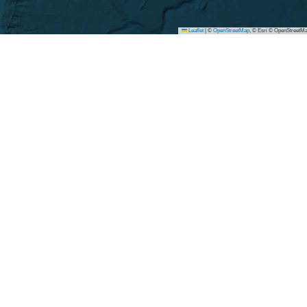
Leaflet
|
©
OpenStreetMap
, © Esri © OpenStreetMa