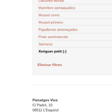
Llacunes litorals
Mamífers semiaquàtics
Mussol comú
Mussol pirinenc
Papallones amenaçades
Prats seminaturals
Samaruc
Xoriguer petit (-)
Eliminar filtres
Paisatges Vius
C/ Padró, 10
08511 L’Esquirol