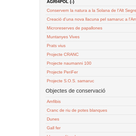
AGRI4POL (-)
Conservem la natura a la Solana de l'Alt Segr
Creació d'una nova llacuna pel samaruc a l'Am
Microreserves de papallones
Muntanyes Vives
Prats vius
Projecte CRANC
Projecte naumanni 100
Projecte PeriFer
Projecte S.O.S. samaruc
Objectes de conservació
Amfibis
Cranc de riu de potes blanques
Dunes
Gall fer