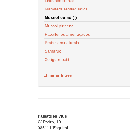
Llacunes litorals
Mamífers semiaquàtics
Mussol comú (-)
Mussol pirinenc
Papallones amenaçades
Prats seminaturals
Samaruc
Xoriguer petit
Eliminar filtres
Paisatges Vius
C/ Padró, 10
08511 L’Esquirol