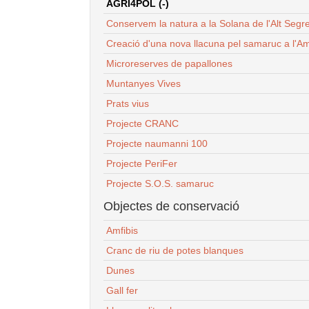
AGRI4POL (-)
Conservem la natura a la Solana de l'Alt Segr
Creació d'una nova llacuna pel samaruc a l'Am
Microreserves de papallones
Muntanyes Vives
Prats vius
Projecte CRANC
Projecte naumanni 100
Projecte PeriFer
Projecte S.O.S. samaruc
Objectes de conservació
Amfibis
Cranc de riu de potes blanques
Dunes
Gall fer