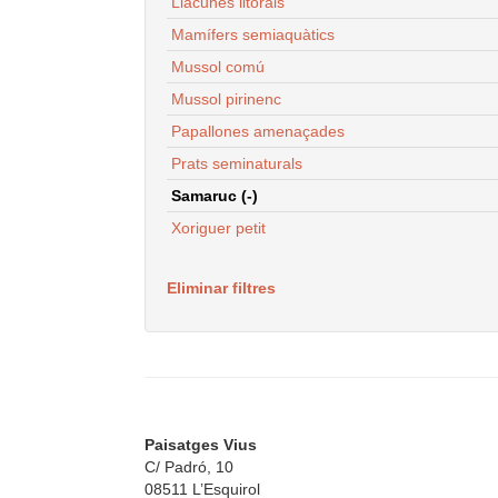
Llacunes litorals
Mamífers semiaquàtics
Mussol comú
Mussol pirinenc
Papallones amenaçades
Prats seminaturals
Samaruc (-)
Xoriguer petit
Eliminar filtres
Paisatges Vius
C/ Padró, 10
08511 L’Esquirol