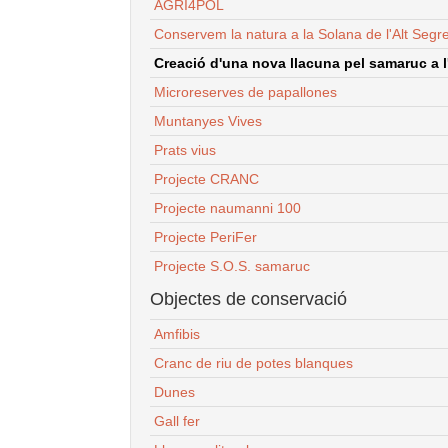
AGRI4POL
Conservem la natura a la Solana de l'Alt Segr
Creació d'una nova llacuna pel samaruc a l'
Microreserves de papallones
Muntanyes Vives
Prats vius
Projecte CRANC
Projecte naumanni 100
Projecte PeriFer
Projecte S.O.S. samaruc
Objectes de conservació
Amfibis
Cranc de riu de potes blanques
Dunes
Gall fer