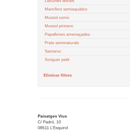
Llacunes litorals
Mamífers semiaquàtics
Mussol comú
Mussol pirinenc
Papallones amenaçades
Prats seminaturals
Samaruc
Xoriguer petit
Eliminar filtres
Paisatges Vius
C/ Padró, 10
08511 L’Esquirol