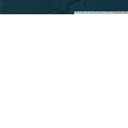
Leaflet
|
©
OpenStreetMap
, © Esri © OpenStreetMa