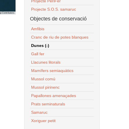
Projecte PeriFer
Projecte S.O.S. samaruc
p Contributors
Objectes de conservació
Amfibis
Cranc de riu de potes blanques
Dunes (-)
Gall fer
Llacunes litorals
Mamífers semiaquàtics
Mussol comú
Mussol pirinenc
Papallones amenaçades
Prats seminaturals
Samaruc
Xoriguer petit