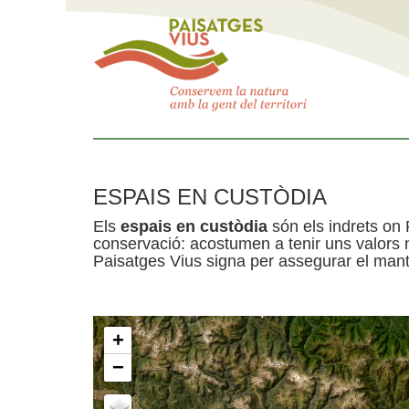
ESPAIS EN CUSTÒDIA
Els
espais en custòdia
són els indrets on 
conservació: acostumen a tenir uns valors n
Paisatges Vius signa per assegurar el mante
+
−