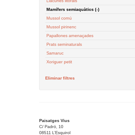
Llacunes litorals
Mamífers semiaquàtics (-)
Mussol comú
Mussol pirinenc
Papallones amenaçades
Prats seminaturals
Samaruc
Xoriguer petit
Eliminar filtres
Paisatges Vius
C/ Padró, 10
08511 L’Esquirol