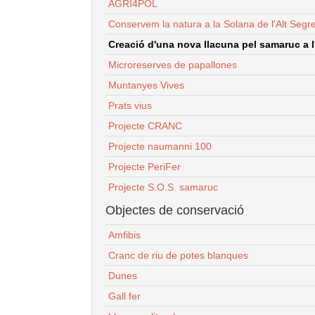
AGRI4POL
Conservem la natura a la Solana de l'Alt Segr
Creació d'una nova llacuna pel samaruc a l'
Microreserves de papallones
Muntanyes Vives
Prats vius
Projecte CRANC
Projecte naumanni 100
Projecte PeriFer
Projecte S.O.S. samaruc
Objectes de conservació
Amfibis
Cranc de riu de potes blanques
Dunes
Gall fer