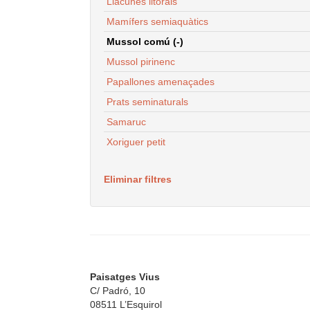
Llacunes litorals
Mamífers semiaquàtics
Mussol comú (-)
Mussol pirinenc
Papallones amenaçades
Prats seminaturals
Samaruc
Xoriguer petit
Eliminar filtres
Paisatges Vius
C/ Padró, 10
08511 L’Esquirol