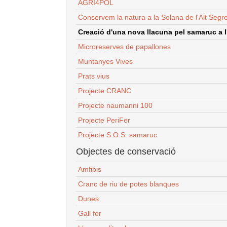
AGRI4POL
Conservem la natura a la Solana de l'Alt Segr
Creació d'una nova llacuna pel samaruc a l'
Microreserves de papallones
Muntanyes Vives
Prats vius
Projecte CRANC
Projecte naumanni 100
Projecte PeriFer
Projecte S.O.S. samaruc
Objectes de conservació
Amfibis
Cranc de riu de potes blanques
Dunes
Gall fer