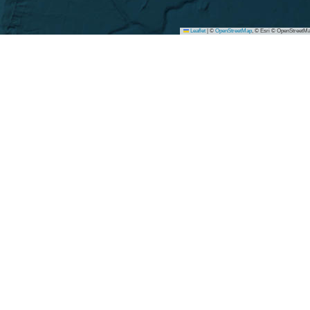
Leaflet
|
©
OpenStreetMap
, © Esri © OpenStreetMa