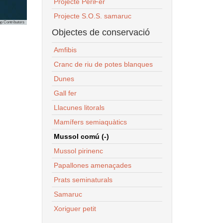
Projecte PeriFer
Projecte S.O.S. samaruc
p Contributors
Objectes de conservació
Amfibis
Cranc de riu de potes blanques
Dunes
Gall fer
Llacunes litorals
Mamífers semiaquàtics
Mussol comú (-)
Mussol pirinenc
Papallones amenaçades
Prats seminaturals
Samaruc
Xoriguer petit