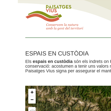
ESPAIS EN CUSTÒDIA
Els
espais en custòdia
són els indrets on 
conservació: acostumen a tenir uns valors n
Paisatges Vius signa per assegurar el mante
+
−