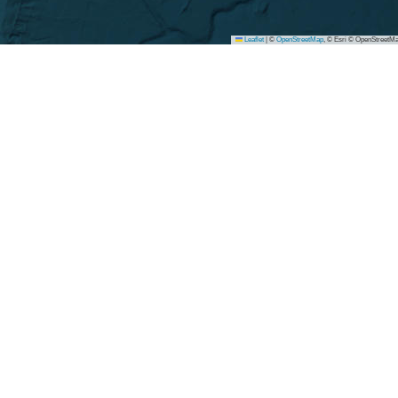
Leaflet
|
©
OpenStreetMap
, © Esri © OpenStreetMa