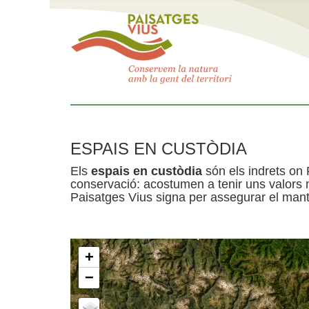
ESPAIS EN CUSTÒDIA
Els
espais en custòdia
són els indrets on 
conservació: acostumen a tenir uns valors n
Paisatges Vius signa per assegurar el mante
+
−