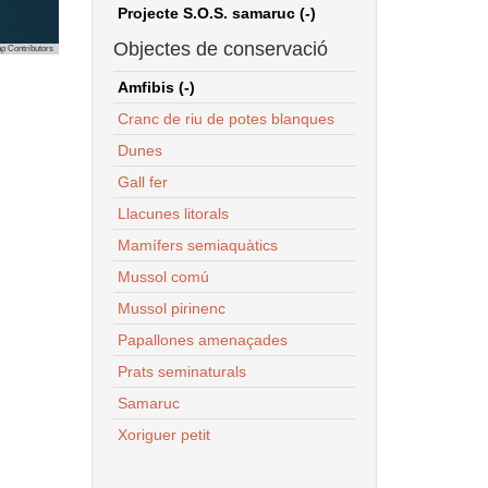
Projecte S.O.S. samaruc (-)
Objectes de conservació
p Contributors
Amfibis (-)
Cranc de riu de potes blanques
Dunes
Gall fer
Llacunes litorals
Mamífers semiaquàtics
Mussol comú
Mussol pirinenc
Papallones amenaçades
Prats seminaturals
Samaruc
Xoriguer petit