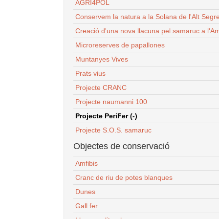
AGRI4POL
Conservem la natura a la Solana de l'Alt Segr
Creació d'una nova llacuna pel samaruc a l'Am
Microreserves de papallones
Muntanyes Vives
Prats vius
Projecte CRANC
Projecte naumanni 100
Projecte PeriFer (-)
Projecte S.O.S. samaruc
Objectes de conservació
Amfibis
Cranc de riu de potes blanques
Dunes
Gall fer