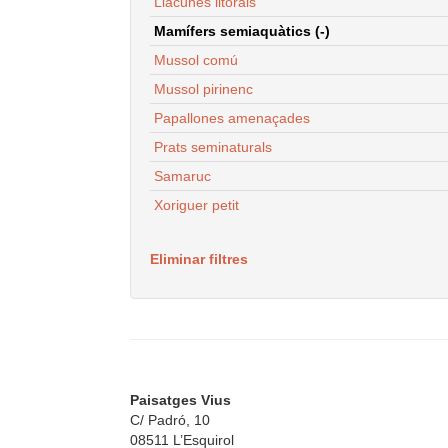
Llacunes litorals
Mamífers semiaquàtics (-)
Mussol comú
Mussol pirinenc
Papallones amenaçades
Prats seminaturals
Samaruc
Xoriguer petit
Eliminar filtres
Paisatges Vius
C/ Padró, 10
08511 L’Esquirol