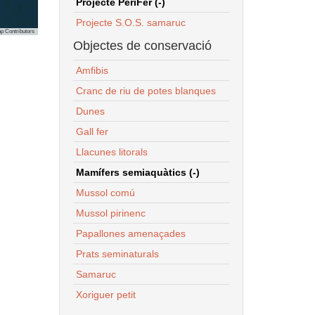
Projecte PeriFer (-)
Projecte S.O.S. samaruc
p Contributors
Objectes de conservació
Amfibis
Cranc de riu de potes blanques
Dunes
Gall fer
Llacunes litorals
Mamífers semiaquàtics (-)
Mussol comú
Mussol pirinenc
Papallones amenaçades
Prats seminaturals
Samaruc
Xoriguer petit