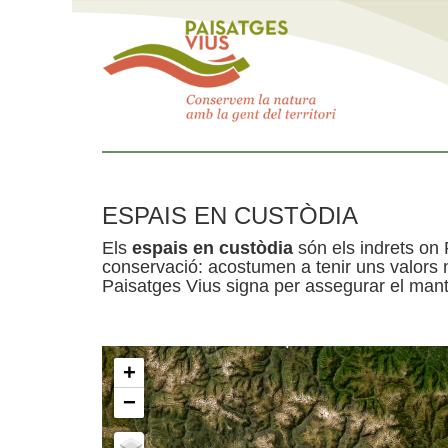
ESPAIS EN CUSTÒDIA
Els
espais en custòdia
són els indrets on 
conservació: acostumen a tenir uns valors n
Paisatges Vius signa per assegurar el mante
+
−