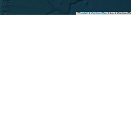
Leaflet
|
©
OpenStreetMap
, © Esri © OpenStreetMa