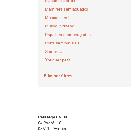
Llacunes litorals
Mamífers semiaquàtics
Mussol comú
Mussol pirinenc
Papallones amenaçades
Prats seminaturals
Samaruc
Xoriguer petit
Eliminar filtres
Paisatges Vius
C/ Padró, 10
08511 L’Esquirol