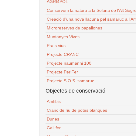
AGRI4POL
Conservem la natura a la Solana de l'Alt Segr
Creació d'una nova llacuna pel samaruc a l'Am
Microreserves de papallones
Muntanyes Vives
Prats vius
Projecte CRANC
Projecte naumanni 100
Projecte PeriFer
Projecte S.O.S. samaruc
Objectes de conservació
Amfibis
Cranc de riu de potes blanques
Dunes
Gall fer