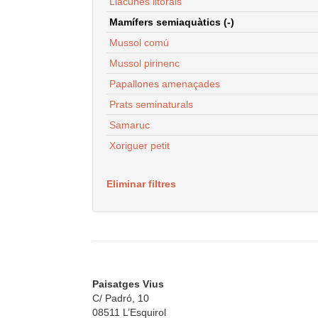
Llacunes litorals
Mamífers semiaquàtics (-)
Mussol comú
Mussol pirinenc
Papallones amenaçades
Prats seminaturals
Samaruc
Xoriguer petit
Eliminar filtres
Paisatges Vius
C/ Padró, 10
08511 L’Esquirol