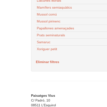
Llacunes litorals
Mamífers semiaquàtics
Mussol comú
Mussol pirinenc
Papallones amenaçades
Prats seminaturals
Samaruc
Xoriguer petit
Eliminar filtres
Paisatges Vius
C/ Padró, 10
08511 L’Esquirol