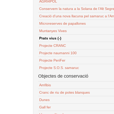
AGRI4POL
Conservem la natura a la Solana de l'Alt Segr
Creació d'una nova llacuna pel samaruc a l'Am
Microreserves de papallones
Muntanyes Vives
Prats vius (-)
Projecte CRANC
Projecte naumanni 100
Projecte PeriFer
Projecte S.O.S. samaruc
Objectes de conservació
Amfibis
Cranc de riu de potes blanques
Dunes
Gall fer