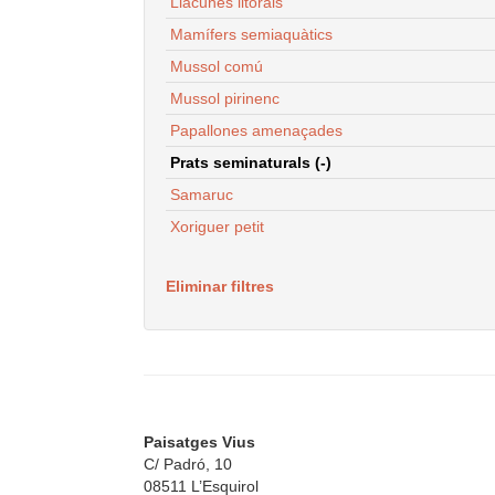
Llacunes litorals
Mamífers semiaquàtics
Mussol comú
Mussol pirinenc
Papallones amenaçades
Prats seminaturals (-)
Samaruc
Xoriguer petit
Eliminar filtres
Paisatges Vius
C/ Padró, 10
08511 L’Esquirol