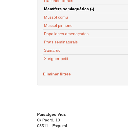
Llacunes litorals
Mamífers semiaquàtics (-)
Mussol comú
Mussol pirinenc
Papallones amenaçades
Prats seminaturals
Samaruc
Xoriguer petit
Eliminar filtres
Paisatges Vius
C/ Padró, 10
08511 L’Esquirol