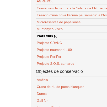
AGRI4POL
Conservem la natura a la Solana de l'Alt Segr
Creació d'una nova llacuna pel samaruc a l'Am
Microreserves de papallones
Muntanyes Vives
Prats vius (-)
Projecte CRANC
Projecte naumanni 100
Projecte PeriFer
Projecte S.O.S. samaruc
Objectes de conservació
Amfibis
Cranc de riu de potes blanques
Dunes
Gall fer