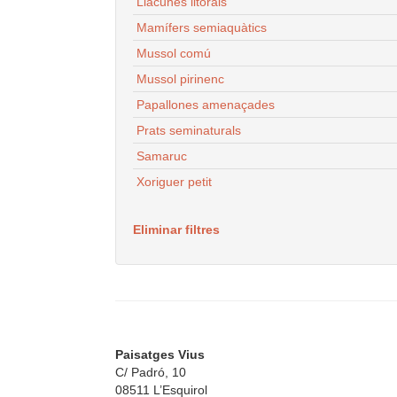
Llacunes litorals
Mamífers semiaquàtics
Mussol comú
Mussol pirinenc
Papallones amenaçades
Prats seminaturals
Samaruc
Xoriguer petit
Eliminar filtres
Paisatges Vius
C/ Padró, 10
08511 L’Esquirol