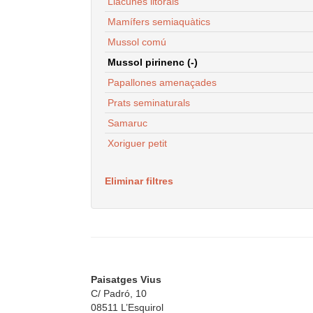
Llacunes litorals
Mamífers semiaquàtics
Mussol comú
Mussol pirinenc (-)
Papallones amenaçades
Prats seminaturals
Samaruc
Xoriguer petit
Eliminar filtres
Paisatges Vius
C/ Padró, 10
08511 L’Esquirol