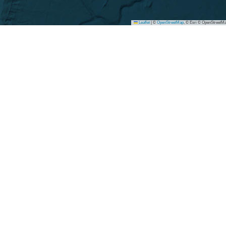
Leaflet
|
©
OpenStreetMap
, © Esri © OpenStreetMa