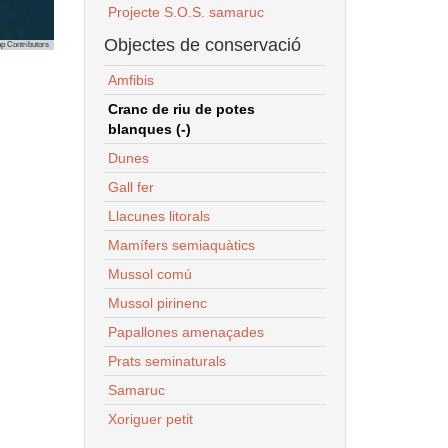
Projecte S.O.S. samaruc
Objectes de conservació
p Contributors
Amfibis
Cranc de riu de potes
blanques (-)
Dunes
Gall fer
Llacunes litorals
Mamífers semiaquàtics
Mussol comú
Mussol pirinenc
Papallones amenaçades
Prats seminaturals
Samaruc
Xoriguer petit