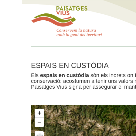
ESPAIS EN CUSTÒDIA
Els
espais en custòdia
són els indrets on 
conservació: acostumen a tenir uns valors n
Paisatges Vius signa per assegurar el mante
+
−