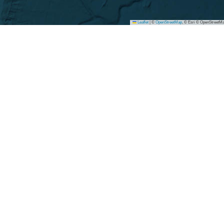
Leaflet
|
©
OpenStreetMap
, © Esri © OpenStreetMa