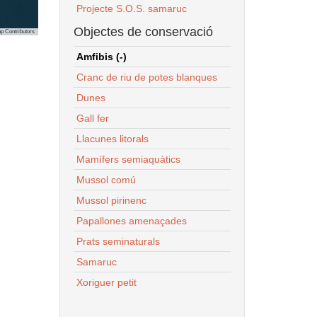
Projecte S.O.S. samaruc
Objectes de conservació
p Contributors
Amfibis (-)
Cranc de riu de potes blanques
Dunes
Gall fer
Llacunes litorals
Mamífers semiaquàtics
Mussol comú
Mussol pirinenc
Papallones amenaçades
Prats seminaturals
Samaruc
Xoriguer petit