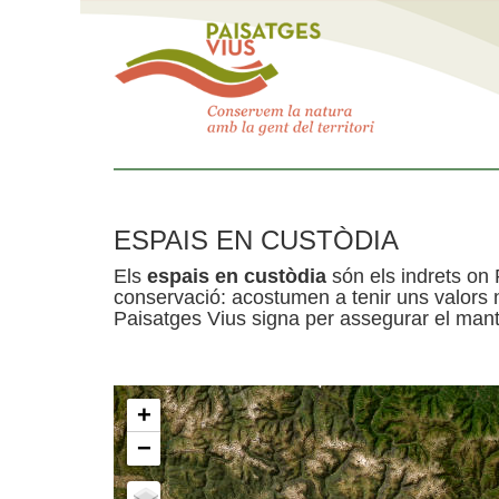
ESPAIS EN CUSTÒDIA
Els
espais en custòdia
són els indrets on 
conservació: acostumen a tenir uns valors n
Paisatges Vius signa per assegurar el mante
+
−