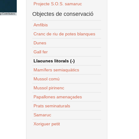
Projecte S.O.S. samaruc
Objectes de conservació
p Contributors
Amfibis
Cranc de riu de potes blanques
Dunes
Gall fer
Llacunes litorals (-)
Mamífers semiaquàtics
Mussol comú
Mussol pirinenc
Papallones amenaçades
Prats seminaturals
Samaruc
Xoriguer petit