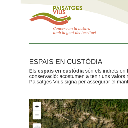
ESPAIS EN CUSTÒDIA
Els
espais en custòdia
són els indrets on 
conservació: acostumen a tenir uns valors n
Paisatges Vius signa per assegurar el mante
+
−