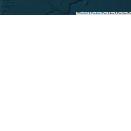
Leaflet
|
©
OpenStreetMap
, © Esri © OpenStreetMa