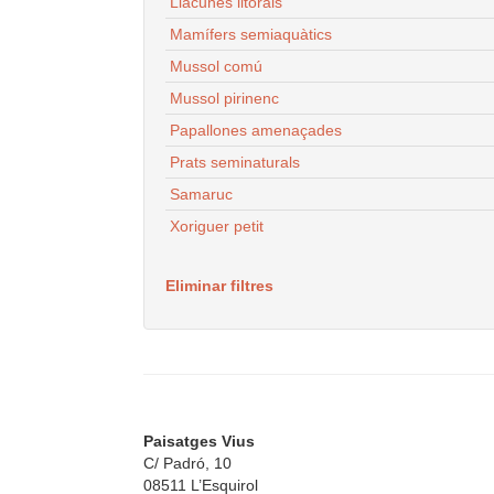
Llacunes litorals
Mamífers semiaquàtics
Mussol comú
Mussol pirinenc
Papallones amenaçades
Prats seminaturals
Samaruc
Xoriguer petit
Eliminar filtres
Paisatges Vius
C/ Padró, 10
08511 L’Esquirol