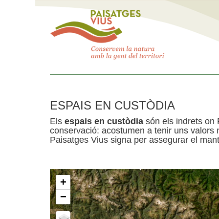
ESPAIS EN CUSTÒDIA
Els
espais en custòdia
són els indrets on 
conservació: acostumen a tenir uns valors n
Paisatges Vius signa per assegurar el mante
+
−