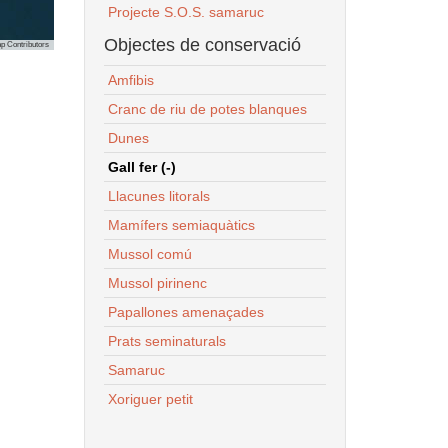
Projecte S.O.S. samaruc
Objectes de conservació
p Contributors
Amfibis
Cranc de riu de potes blanques
Dunes
Gall fer (-)
Llacunes litorals
Mamífers semiaquàtics
Mussol comú
Mussol pirinenc
Papallones amenaçades
Prats seminaturals
Samaruc
Xoriguer petit