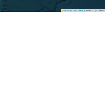
Leaflet
|
©
OpenStreetMap
, © Esri © OpenStreetMa