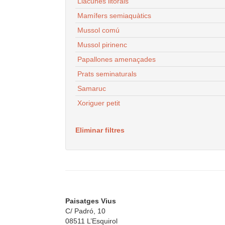
Llacunes litorals
Mamífers semiaquàtics
Mussol comú
Mussol pirinenc
Papallones amenaçades
Prats seminaturals
Samaruc
Xoriguer petit
Eliminar filtres
Paisatges Vius
C/ Padró, 10
08511 L’Esquirol