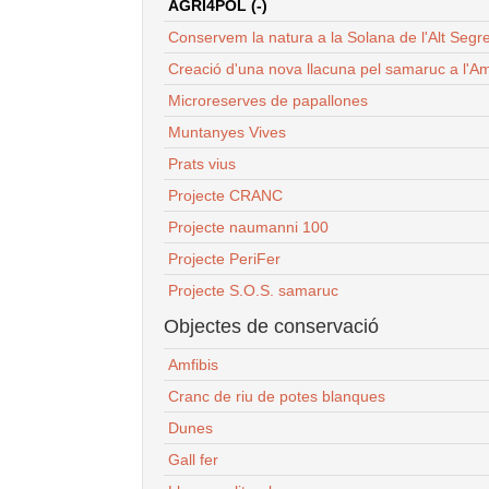
AGRI4POL (-)
Conservem la natura a la Solana de l'Alt Segr
Creació d'una nova llacuna pel samaruc a l'Am
Microreserves de papallones
Muntanyes Vives
Prats vius
Projecte CRANC
Projecte naumanni 100
Projecte PeriFer
Projecte S.O.S. samaruc
Objectes de conservació
Amfibis
Cranc de riu de potes blanques
Dunes
Gall fer