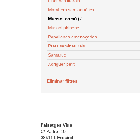
Llacunes litorals
Mamífers semiaquàtics
Mussol comú (-)
Mussol pirinenc
Papallones amenaçades
Prats seminaturals
Samaruc
Xoriguer petit
Eliminar filtres
Paisatges Vius
C/ Padró, 10
08511 L’Esquirol