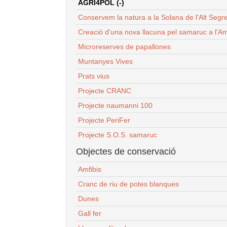
AGRI4POL (-)
Conservem la natura a la Solana de l'Alt Segr
Creació d'una nova llacuna pel samaruc a l'Am
Microreserves de papallones
Muntanyes Vives
Prats vius
Projecte CRANC
Projecte naumanni 100
Projecte PeriFer
Projecte S.O.S. samaruc
Objectes de conservació
Amfibis
Cranc de riu de potes blanques
Dunes
Gall fer