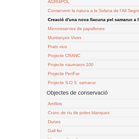
AGRI4POL
Conservem la natura a la Solana de l'Alt Segr
Creació d'una nova llacuna pel samaruc a l'
Microreserves de papallones
Muntanyes Vives
Prats vius
Projecte CRANC
Projecte naumanni 100
Projecte PeriFer
Projecte S.O.S. samaruc
Objectes de conservació
Amfibis
Cranc de riu de potes blanques
Dunes
Gall fer