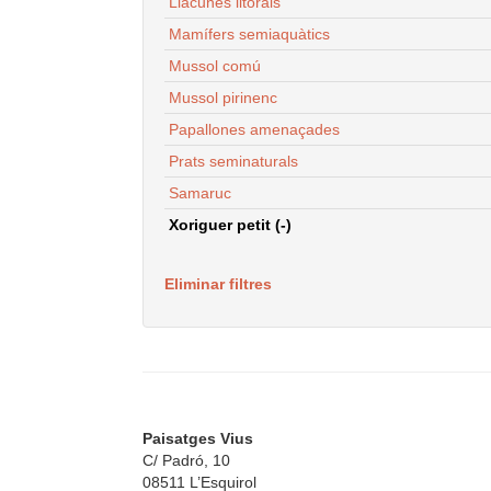
Llacunes litorals
Mamífers semiaquàtics
Mussol comú
Mussol pirinenc
Papallones amenaçades
Prats seminaturals
Samaruc
Xoriguer petit (-)
Eliminar filtres
Paisatges Vius
C/ Padró, 10
08511 L’Esquirol