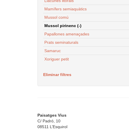
Llacunes litorals
Mamífers semiaquàtics
Mussol comú
Mussol pirinenc (-)
Papallones amenaçades
Prats seminaturals
Samaruc
Xoriguer petit
Eliminar filtres
Paisatges Vius
C/ Padró, 10
08511 L’Esquirol