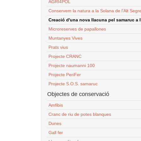
AGRI4POL
Conservem la natura a la Solana de l'Alt Segr
Creació d'una nova llacuna pel samaruc a l'
Microreserves de papallones
Muntanyes Vives
Prats vius
Projecte CRANC
Projecte naumanni 100
Projecte PeriFer
Projecte S.O.S. samaruc
Objectes de conservació
Amfibis
Cranc de riu de potes blanques
Dunes
Gall fer