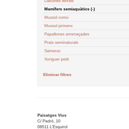
Llacunes litorals
Mamífers semiaquàtics (-)
Mussol comú
Mussol pirinenc
Papallones amenaçades
Prats seminaturals
Samaruc
Xoriguer petit
Eliminar filtres
Paisatges Vius
C/ Padró, 10
08511 L’Esquirol