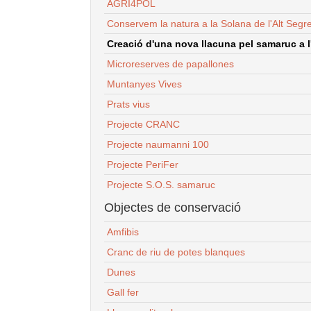
AGRI4POL
Conservem la natura a la Solana de l'Alt Segr
Creació d'una nova llacuna pel samaruc a l'
Microreserves de papallones
Muntanyes Vives
Prats vius
Projecte CRANC
Projecte naumanni 100
Projecte PeriFer
Projecte S.O.S. samaruc
Objectes de conservació
Amfibis
Cranc de riu de potes blanques
Dunes
Gall fer