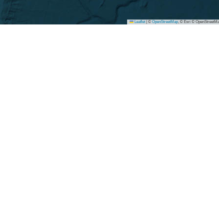
Leaflet
|
©
OpenStreetMap
, © Esri © OpenStreetMa