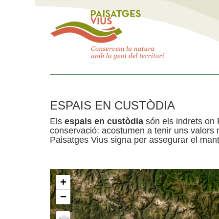
ESPAIS EN CUSTÒDIA
Els
espais en custòdia
són els indrets on 
conservació: acostumen a tenir uns valors n
Paisatges Vius signa per assegurar el mante
+
−