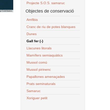
Projecte S.O.S. samaruc
Objectes de conservació
p Contributors
Amfibis
Cranc de riu de potes blanques
Dunes
Gall fer (-)
Llacunes litorals
Mamífers semiaquàtics
Mussol comú
Mussol pirinenc
Papallones amenaçades
Prats seminaturals
Samaruc
Xoriguer petit