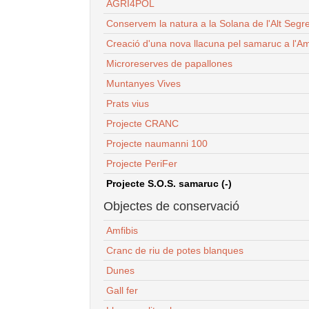
AGRI4POL
Conservem la natura a la Solana de l'Alt Segr
Creació d'una nova llacuna pel samaruc a l'Am
Microreserves de papallones
Muntanyes Vives
Prats vius
Projecte CRANC
Projecte naumanni 100
Projecte PeriFer
Projecte S.O.S. samaruc (-)
Objectes de conservació
Amfibis
Cranc de riu de potes blanques
Dunes
Gall fer