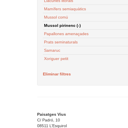
Llacunes litorals
Mamífers semiaquàtics
Mussol comú
Mussol pirinenc (-)
Papallones amenaçades
Prats seminaturals
Samaruc
Xoriguer petit
Eliminar filtres
Paisatges Vius
C/ Padró, 10
08511 L’Esquirol