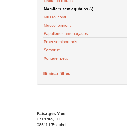
Llacunes litorals
Mamífers semiaquàtics (-)
Mussol comú
Mussol pirinenc
Papallones amenaçades
Prats seminaturals
Samaruc
Xoriguer petit
Eliminar filtres
Paisatges Vius
C/ Padró, 10
08511 L’Esquirol