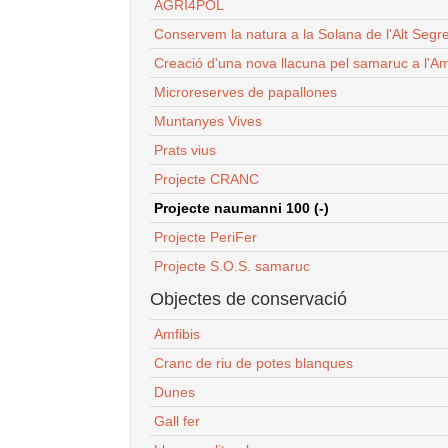
AGRI4POL
Conservem la natura a la Solana de l'Alt Segr
Creació d'una nova llacuna pel samaruc a l'Am
Microreserves de papallones
Muntanyes Vives
Prats vius
Projecte CRANC
Projecte naumanni 100 (-)
Projecte PeriFer
Projecte S.O.S. samaruc
Objectes de conservació
Amfibis
Cranc de riu de potes blanques
Dunes
Gall fer